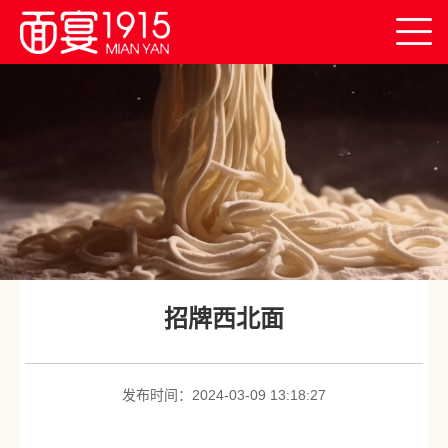
首
页
关
于
创
我
业
产
们
平
业
面
台
创
宴
连
招牌西北面
新
产
锁
新
品
门
闻
联
发布时间：2024-03-09 13:18:27
店
中
系