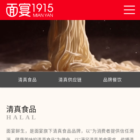
首
页
关
于
创
我
业
产
们
平
业
面
清真食品
清真供应链
品牌餐饮
台
创
宴
连
新
产
锁
新
清真食品
HALAL
品
门
闻
联
面宴鲜生，是面宴旗下清真食品品牌，以“为消费者提供信任溯
店
中
系
源、健康美味的清真食品”为使命，以“满足清真美食需求，传播清