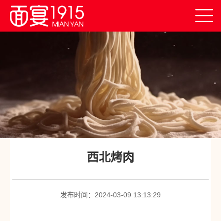
首
页
关
于
创
我
业
产
们
平
业
面
台
创
宴
连
西北烤肉
新
产
锁
新
品
门
闻
联
发布时间：2024-03-09 13:13:29
店
中
系