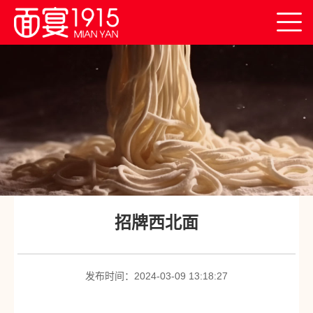
首
页
关
于
创
我
业
产
们
平
业
面
台
创
宴
连
招牌西北面
新
产
锁
新
品
门
闻
联
发布时间：2024-03-09 13:18:27
店
中
系